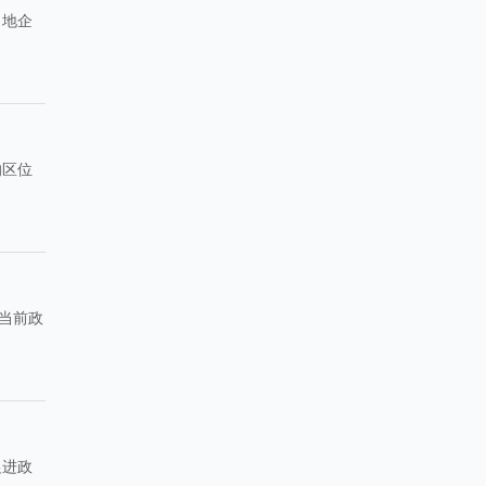
当地企
的区位
当前政
促进政